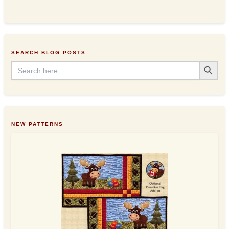
d
d
r
e
s
SEARCH BLOG POSTS
s
Search Button
Search
for:
NEW PATTERNS