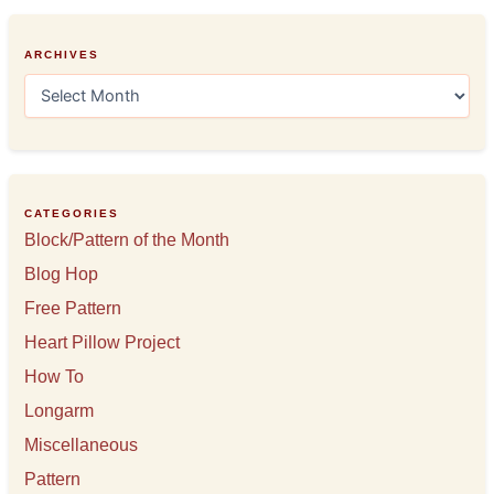
ARCHIVES
A
r
c
h
i
v
e
CATEGORIES
s
Block/Pattern of the Month
Blog Hop
Free Pattern
Heart Pillow Project
How To
Longarm
Miscellaneous
Pattern