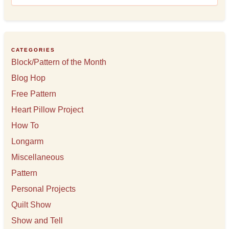
c
h
i
v
e
CATEGORIES
s
Block/Pattern of the Month
Blog Hop
Free Pattern
Heart Pillow Project
How To
Longarm
Miscellaneous
Pattern
Personal Projects
Quilt Show
Show and Tell