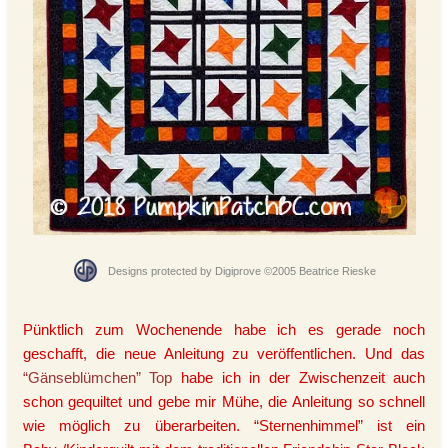
Designs protected by Digiprove ©2005 Beatrice Rieske
Pünktlich zum Wochenende habe ich es gerade noch
geschafft, die neue Anleitung zu veröffentlichen. Und das
“Gänseblümchen” Top
habe ich in der Zwischenzeit auch
schon gequiltet und gebe mir Mühe, die Anleitung so schnell
wie möglich zu überarbeiten. “Sternenhimmel” ist ein