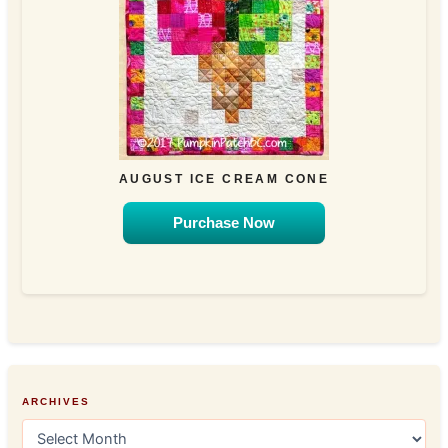
AUGUST ICE CREAM CONE
Purchase Now
ARCHIVES
A
r