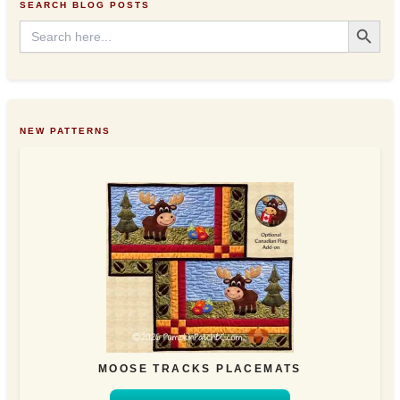
SEARCH BLOG POSTS
s
Search Button
Search
for:
NEW PATTERNS
MOOSE TRACKS PLACEMATS