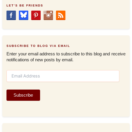
LET’S BE FRIENDS
SUBSCRIBE TO BLOG VIA EMAIL
Enter your email address to subscribe to this blog and receive
notifications of new posts by email.
E
m
a
i
Subscribe
l
A
d
d
r
e
s