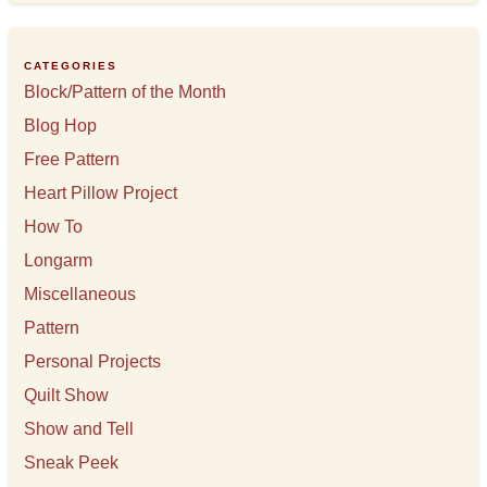
h
i
v
e
CATEGORIES
s
Block/Pattern of the Month
Blog Hop
Free Pattern
Heart Pillow Project
How To
Longarm
Miscellaneous
Pattern
Personal Projects
Quilt Show
Show and Tell
Sneak Peek