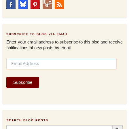
SUBSCRIBE TO BLOG VIA EMAIL
Enter your email address to subscribe to this blog and receive
notifications of new posts by email.
E
m
a
i
Subscribe
l
A
d
d
r
e
s
SEARCH BLOG POSTS
s
Search Button
Search