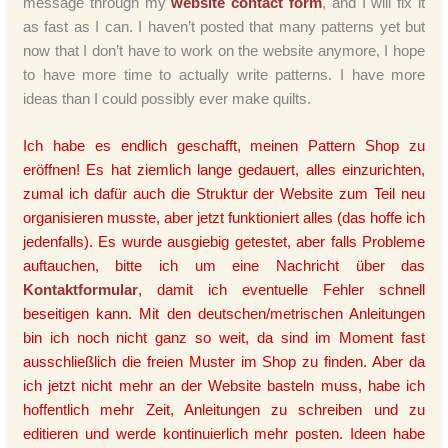
message through my
website contact form
, and I will fix it
as fast as I can. I haven’t posted that many patterns yet but
now that I don’t have to work on the website anymore, I hope
to have more time to actually write patterns. I have more
ideas than I could possibly ever make quilts.
Ich habe es endlich geschafft, meinen Pattern Shop zu
eröffnen! Es hat ziemlich lange gedauert, alles einzurichten,
zumal ich dafür auch die Struktur der Website zum Teil neu
organisieren musste, aber jetzt funktioniert alles (das hoffe ich
jedenfalls). Es wurde ausgiebig getestet, aber falls Probleme
auftauchen, bitte ich um eine Nachricht über das
Kontaktformular
, damit ich eventuelle Fehler schnell
beseitigen kann. Mit den deutschen/metrischen Anleitungen
bin ich noch nicht ganz so weit, da sind im Moment fast
ausschließlich die freien Muster im Shop zu finden. Aber da
ich jetzt nicht mehr an der Website basteln muss, habe ich
hoffentlich mehr Zeit, Anleitungen zu schreiben und zu
editieren und werde kontinuierlich mehr posten. Ideen habe