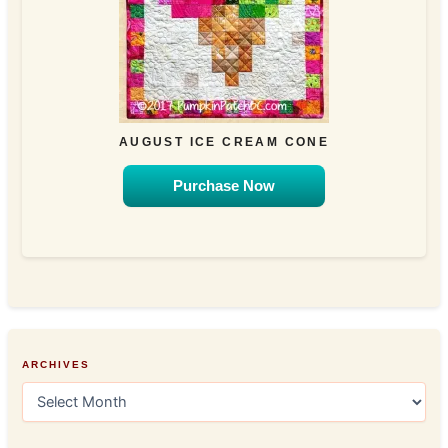
AUGUST ICE CREAM CONE
Purchase Now
ARCHIVES
A
r
c