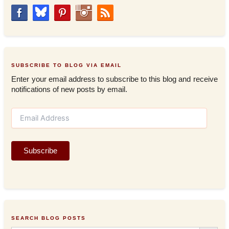
SUBSCRIBE TO BLOG VIA EMAIL
Enter your email address to subscribe to this blog and receive
notifications of new posts by email.
E
m
a
i
Subscribe
l
A
d
d
r
e
s
SEARCH BLOG POSTS
s
Search Button