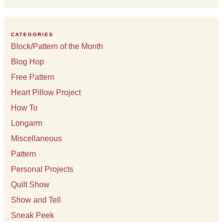
h
i
v
e
CATEGORIES
s
Block/Pattern of the Month
Blog Hop
Free Pattern
Heart Pillow Project
How To
Longarm
Miscellaneous
Pattern
Personal Projects
Quilt Show
Show and Tell
Sneak Peek