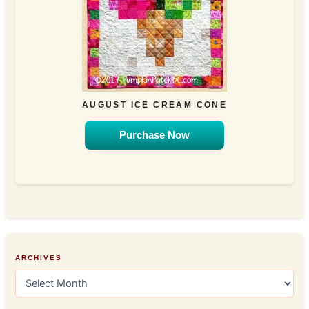
AUGUST ICE CREAM CONE
Purchase Now
ARCHIVES
A
r
c